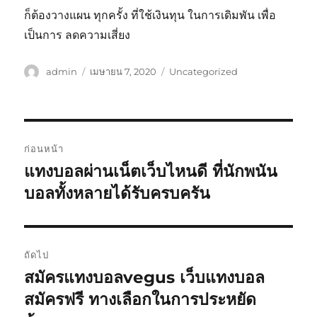
ก็ต้องวางแผน ทุกครั้ง ที่ใช้เงินทุน ในการเดิมพัน เพื่อ
เป็นการ ลดความเสี่ยง
ผู้
เขียน
หมวด
admin
เมษายน 7, 2020
Uncategorized
เขียน
เมื่อ
หมู่
เมนู
ก่อนหน้า
นำทาง
แทงบอลผ่านเน็ตเว็บไหนดี ที่นักพนัน
เรื่อง
ก่อน
บอลทั้งหลายได้รับครบครัน
เรื่อง
หน้า:
ถัดไป
สมัครแทงบอลvegus เว็บแทงบอล
เรื่อง
ต่อ
สมัครฟรี ทางเลือกในการประหยัด
ไป: