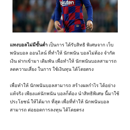
แทงบอลไม่มีขั้นต่ำ
เป็นการ ได้รับสิทธิ พิเศษจาก เว็บ
พนันบอล ออนไลน์ ที่ทำให้ นักพนัน บอลไม่ต้อง จำกัด
เงิน ฝากเข้ามา เดิมพัน เพื่อทำให้ นักพนันบอลสามารถ
ลดความเสี่ยง ในการ ใช้เงินทุน ได้โดยตรง
เพื่อทำให้ นักพนันบอลสามารถ สร้างผลกำไร ได้อย่าง
แท้จริง เพียงแค่นักพนัน บอลก็ต้อง นำสิทธิพิเศษ นี้มาใช้
ประโยชน์ ให้ได้มาก ที่สุด เพื่อที่ทำให้ นักพนันบอล
สามารถ ต่อยอดการลงทุน ได้โดยตรง