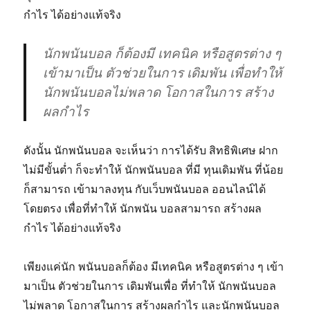
กำไร ได้อย่างแท้จริง
นักพนันบอล ก็ต้องมี เทคนิค หรือสูตรต่าง ๆ
เข้ามาเป็น ตัวช่วยในการ เดิมพัน เพื่อทำให้
นักพนันบอลไม่พลาด โอกาสในการ สร้าง
ผลกำไร
ดังนั้น นักพนันบอล จะเห็นว่า การได้รับ สิทธิพิเศษ ฝาก
ไม่มีขั้นต่ำ ก็จะทำให้ นักพนันบอล ที่มี ทุนเดิมพัน ที่น้อย
ก็สามารถ เข้ามาลงทุน กับเว็บพนันบอล ออนไลน์ได้
โดยตรง เพื่อที่ทำให้ นักพนัน บอลสามารถ สร้างผล
กำไร ได้อย่างแท้จริง
เพียงแค่นัก พนันบอลก็ต้อง มีเทคนิค หรือสูตรต่าง ๆ เข้า
มาเป็น ตัวช่วยในการ เดิมพันเพื่อ ที่ทำให้ นักพนันบอล
ไม่พลาด โอกาสในการ สร้างผลกำไร และนักพนันบอล