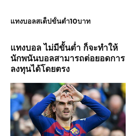
แทงบอลสเต็ปขั้นต่ำ10บาท
แทงบอล ไม่มีขั้นต่ำ ก็จะทำให้
นักพนันบอลสามารถต่อยอดการ
ลงทุนได้โดยตรง