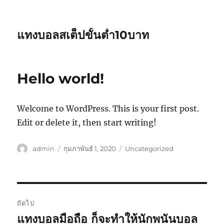
แทงบอลสเต็ปขั้นต่ำ10บาท
Hello world!
Welcome to WordPress. This is your first post.
Edit or delete it, then start writing!
ผู้
เขียน
หมวด
admin
กุมภาพันธ์ 1, 2020
Uncategorized
เขียน
เมื่อ
หมู่
เมนู
ถัดไป
นำทาง
แทงบอลมือถือ ก็จะทำให้นักพนันบอล
เรื่อง