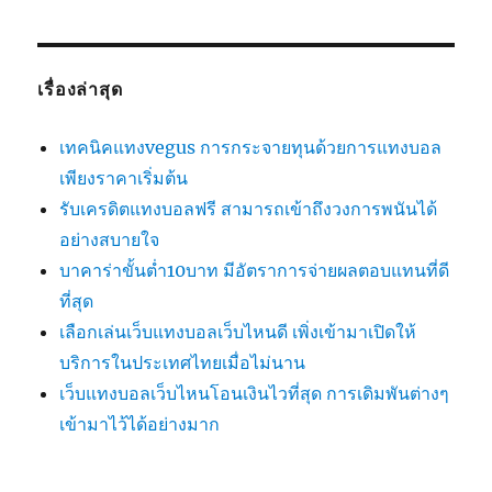
เรื่องล่าสุด
เทคนิคแทงvegus การกระจายทุนด้วยการแทงบอล
เพียงราคาเริ่มต้น
รับเครดิตแทงบอลฟรี สามารถเข้าถึงวงการพนันได้
อย่างสบายใจ
บาคาร่าขั้นต่ำ10บาท มีอัตราการจ่ายผลตอบแทนที่ดี
ที่สุด
เลือกเล่นเว็บแทงบอลเว็บไหนดี เพิ่งเข้ามาเปิดให้
บริการในประเทศไทยเมื่อไม่นาน
เว็บแทงบอลเว็บไหนโอนเงินไวที่สุด การเดิมพันต่างๆ
เข้ามาไว้ได้อย่างมาก