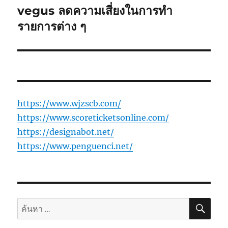
ต่อ
vegus ลดความเสี่ยงในการทำ
เรื่อง
ไป:
รายการต่าง ๆ
https://www.wjzscb.com/
https://www.scoreticketsonline.com/
https://designabot.net/
https://www.penguenci.net/
ค้นห
ค้นหา: