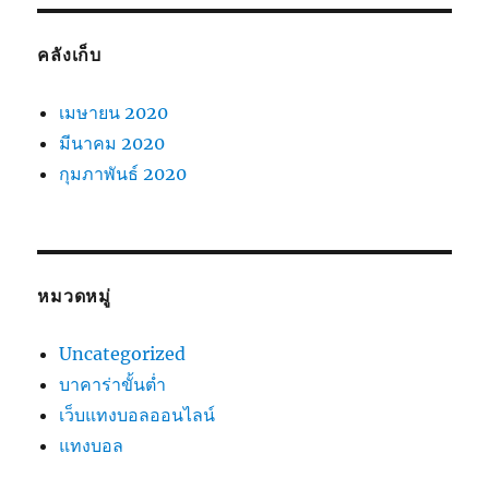
คลังเก็บ
เมษายน 2020
มีนาคม 2020
กุมภาพันธ์ 2020
หมวดหมู่
Uncategorized
บาคาร่าขั้นต่ำ
เว็บแทงบอลออนไลน์
แทงบอล